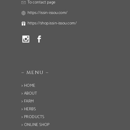
To contact page
https://issin-issou.com/
https://shop.issin-issou.com/
– MENU –
> HOME
> ABOUT
> FARM
> HERBS
> PRODUCTS
> ONLINE SHOP