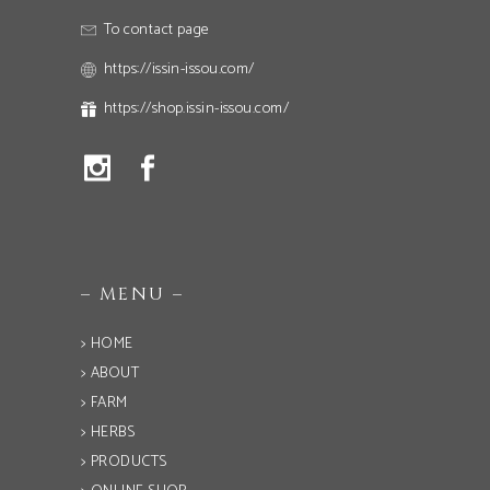
To contact page
https://issin-issou.com/
https://shop.issin-issou.com/
– MENU –
> HOME
> ABOUT
> FARM
> HERBS
> PRODUCTS