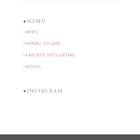
●MENU
─NEWS
─HERBAL COLUMN
─FAVORITE YATSUGATAKE
─BOOKS
●INSTAGRAM