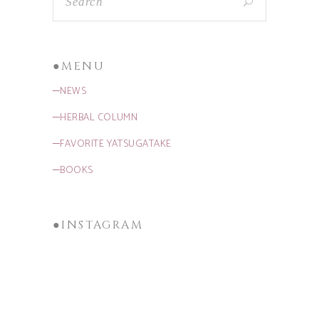
●MENU
─NEWS
─HERBAL COLUMN
─FAVORITE YATSUGATAKE
─BOOKS
●INSTAGRAM