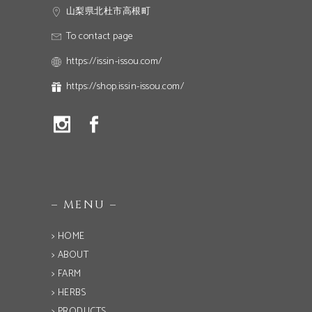
山梨県北杜市高根町
To contact page
https://issin-issou.com/
https://shop.issin-issou.com/
– MENU –
> HOME
> ABOUT
> FARM
> HERBS
> PRODUCTS